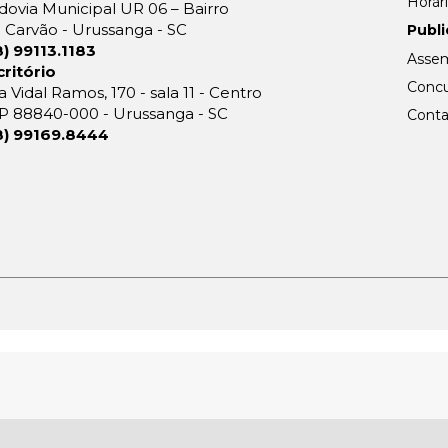
Horár
dovia Municipal UR 06 – Bairro
 Carvão - Urussanga - SC
Publ
8) 99113.1183
Assem
critório
Concu
 Vidal Ramos, 170 - sala 11 - Centro
P 88840-000 - Urussanga - SC
Conta
8) 99169.8444