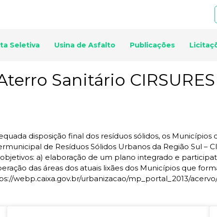
ta Seletiva
Usina de Asfalto
Publicações
Licitaç
Aterro Sanitário CIRSURES
uada disposição final dos resíduos sólidos, os Municípios 
termunicipal de Resíduos Sólidos Urbanos da Região Sul –
objetivos: a) elaboração de um plano integrado e participa
peração das áreas dos atuais lixães dos Municípios que fo
tps://webp.caixa.gov.br/urbanizacao/mp_portal_2013/acervo