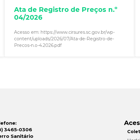
Ata de Registro de Preços n.º
04/2026
Acesso em: https://www.cirsures.sc.gov.br/wp-
content/uploads/2026/07/Ata-de-Registro-de-
Precos-n.o-4.2026.pdf
Aces
lefone:
8) 3465-0306
Colet
erro Sanitário