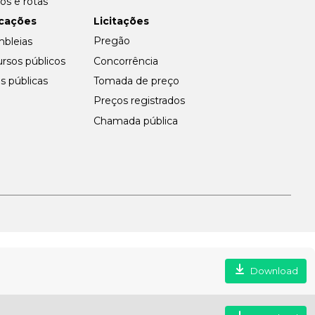
ios e rotas
Licitações
icações
Pregão
bleias
Concorrência
rsos públicos
Tomada de preço
s públicas
Preços registrados
Chamada pública
Download