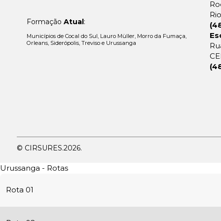
Ro
Rio
Formação
Atual
:
(4
Es
Municípios de Cocal do Sul, Lauro Müller, Morro da Fumaça,
Orleans, Siderópolis, Treviso e Urussanga
Rua
CE
(4
© CIRSURES.
2026.
Urussanga - Rotas
Rota 01